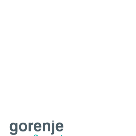
Цены
Гарантия
Еще
О сервисе
Наши мастера
Контакты
Отзывы
Виды техники:
Холодильники
Стиральные машины
Посудомоечный машина
Электроплиты
Духовые шкафы
Варочные панели
Климатическая техника
Установка техники
Кофемашины
Сушильные машины
Водонагреватели
Цены
Гарантия
О сервисе
Наши мастера
Контакты
Отзывы