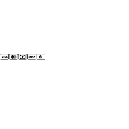
Горячая линия
+7 (968) 207-45-87
Адрес:
г. Краснодар, ул. имени 40-летия Победы, 34
Бесплатная консультация
График работы
Пн-Вс с 06:00 до 00:00
Сервисный
центр
Принимаем к оплате
Сервисный центр
«Gorenje» ©2013-2026