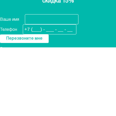
скидка 15%
Ваше имя
Телефон
Ремонтируем
Холодильники
Стиральные машины
Посудомоечные машины
Электроплиты
Духовые шкафы
Варочные панели
Климатическая техника
Установка техники
Кофемашины
Сушильные машины
Водонагреватели
Сервисный центр
О компании
Фирменная гарантия
Контакты
Политика конфиденциальности
Отзывы