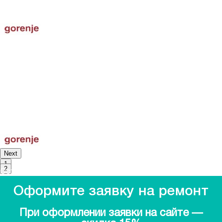
Советую компанию и
мастера Дмитрия
Показать полностью
Сергей В.
Поломка замка сушильной
машины
После ощутимого хлопка
перестала закрываться
дверца сушилки. По
телефону просто назвал
модель техники и мастер
приехал с комплектующими.
Устройство блокировки
заменил за 20 минут. Ребята
молодцы
Показать полностью
Next
1
2
Оставить отзыв
Смотреть все отзывы
Оформите заявку на ремонт
При оформлении заявки на сайте —