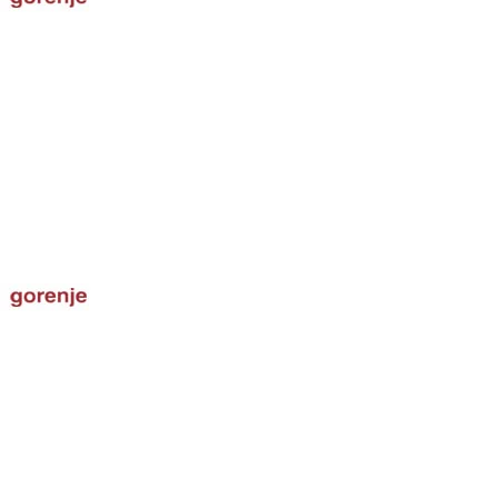
Александра Рогулова
В сушильную машину попала
вода
По невнимательности
оставила чуть приоткрытым
резервуар для воды
сушильной машины и по
окончанию сушки вода
попала в саму сушилку.
Мастер разобрал, просушил,
проверил – повода для
беспокойства больше нет,
тем более внушает
уверенность официальная
гарантия сервиса
Показать полностью
Марина Конограева
Сушильная машина гудит, но
барабан стоит на месте
Мастер этого сервиса менял
в моей сушильной машине
ремень. Услугой довольна,
ничего не покупала, все
запчасти у мастера при себе.
И еще можно выбрать
удобное время визита и ни
под кого не подстраиваться.